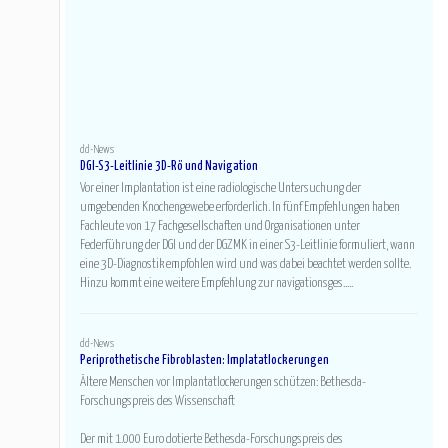
dd-News
DGI-S3-Leitlinie 3D-Rö und Navigation
Vor einer Implantation ist eine radiologische Untersuchung der
umgebenden Knochengewebe erforderlich. In fünf Empfehlungen haben
Fachleute von 17 Fachgesellschaften und Organisationen unter
Federführung der DGI und der DGZMK in einer S3-Leitlinie formuliert, wann
eine 3D-Diagnostik empfohlen wird und was dabei beachtet werden sollte.
Hinzu kommt eine weitere Empfehlung zur navigationsges.....
dd-News
Periprothetische Fibroblasten: Implatatlockerungen
Ältere Menschen vor Implantatlockerungen schützen: Bethesda-
Forschungspreis des Wissenschaft
Der mit 1.000 Euro dotierte Bethesda-Forschungspreis des