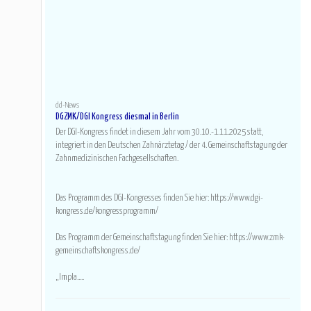
dd-News
DGZMK/DGI Kongress diesmal in Berlin
Der DGI-Kongress findet in diesem Jahr vom 30.10.-1.11.2025 statt,
integriert in den Deutschen Zahnärztetag / der 4. Gemeinschaftstagung der
Zahnmedizinischen Fachgesellschaften.
Das Programm des DGI-Kongresses finden Sie hier: https://www.dgi-
kongress.de/kongressprogramm/
Das Programm der Gemeinschaftstagung finden Sie hier: https://www.zmk-
gemeinschaftskongress.de/
„Impla.....