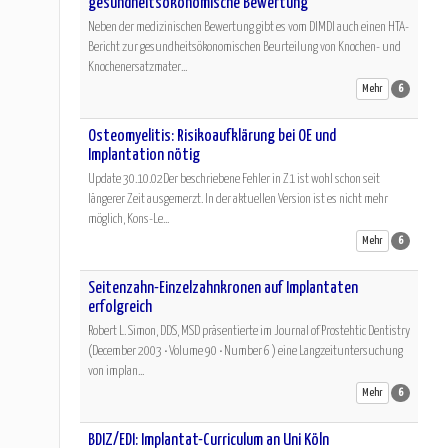
gesundheitsökonomische Bewertung
Neben der medizinischen Bewertung gibt es vom DIMDI auch einen HTA-
Bericht zur gesundheitsökonomischen Beurteilung von Knochen- und
Knochenersatzmater...
Mehr
6
Osteomyelitis: Risikoaufklärung bei OE und
Implantation nötig
Update 30.10.02Der beschriebene Fehler in Z1 ist wohl schon seit
längerer Zeit ausgemerzt. In der aktuellen Version ist es nicht mehr
möglich, Kons-Le...
Mehr
6
Seitenzahn-Einzelzahnkronen auf Implantaten
erfolgreich
Robert L. Simon, DDS, MSD präsentierte im Journal of Prostehtic Dentistry
(December 2003 • Volume 90 • Number 6 ) eine Langzeituntersuchung
von implan...
Mehr
6
BDIZ/EDI: Implantat-Curriculum an Uni Köln