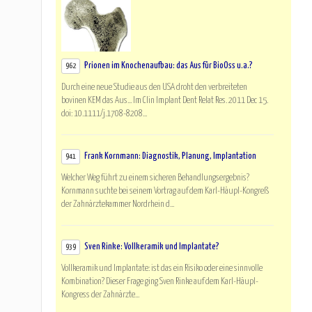
Prionen im Knochenaufbau: das Aus für BioOss u.a.?
962
Durch eine neue Studie aus den USA droht den verbreiteten
bovinen KEM das Aus... Im Clin Implant Dent Relat Res. 2011 Dec 15.
doi: 10.1111/j.1708-8208...
Frank Kornmann: Diagnostik, Planung, Implantation
941
Welcher Weg führt zu einem sicheren Behandlungsergebnis?
Kornmann suchte bei seinem Vortrag auf dem Karl-Häupl-Kongreß
der Zahnärztekammer Nordrhein d...
Sven Rinke: Vollkeramik und Implantate?
939
Vollkeramik und Implantate: ist das ein Risiko oder eine sinnvolle
Kombination? Dieser Frage ging Sven Rinke auf dem Karl-Häupl-
Kongress der Zahnärzte...