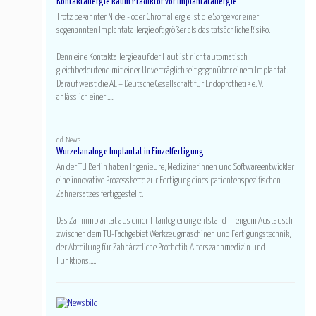
Kontaktallergie kaum Prädiktor vor Implantatallergie
Trotz bekannter Nickel- oder Chromallergie ist die Sorge vor einer
sogenannten Implantatallergie oft größer als das tatsächliche Risiko.
Denn eine Kontaktallergie auf der Haut ist nicht automatisch
gleichbedeutend mit einer Unverträglichkeit gegenüber einem Implantat.
Darauf weist die AE – Deutsche Gesellschaft für Endoprothetik e. V.
anlässlich einer .....
dd-News
Wurzelanaloge Implantat in Einzelfertigung
An der TU Berlin haben Ingenieure, Medizinerinnen und Softwareentwickler
eine innovative Prozesskette zur Fertigung eines patientenspezifischen
Zahnersatzes fertiggestellt.
Das Zahnimplantat aus einer Titanlegierung entstand in engem Austausch
zwischen dem TU-Fachgebiet Werkzeugmaschinen und Fertigungstechnik,
der Abteilung für Zahnärztliche Prothetik, Alterszahnmedizin und
Funktions.....