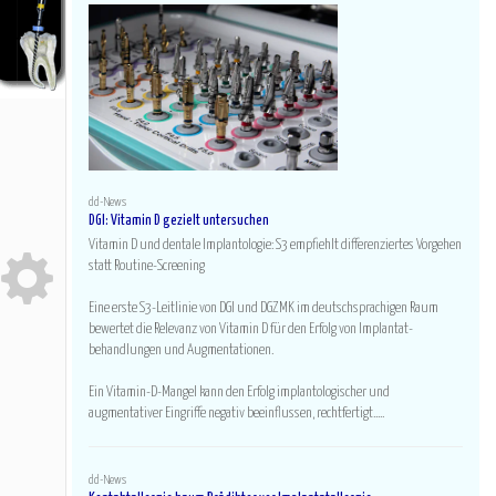
Prothetik+Gnath
Implantologie
Chirurgie+Medizin
Kieferorthopädie
HIER KOSTENLOS ANMELDEN!
Ganz neu?
dd-News
Hier registrieren!
DGI: Vitamin D gezielt untersuchen
Vitamin D und dentale Implantologie: S3 empfiehlt differenziertes Vorgehen
Userdaten vorhanden?
statt Routine-Screening
Hier einloggen!
Eine erste S3-Leitlinie von DGI und DGZMK im deutschsprachigen Raum
Passwort vergessen?
bewertet die Relevanz von Vitamin D für den Erfolg von Implantat-
Hier anfordern!
behandlungen und Augmentationen.
Ein Vitamin-D-Mangel kann den Erfolg implantologischer und
augmentativer Eingriffe negativ beeinflussen, rechtfertigt.....
dd-News