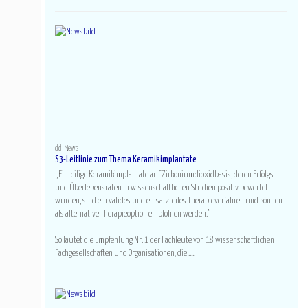
dd-News
S3-Leitlinie zum Thema Keramikimplantate
„Einteilige Keramikimplantate auf Zirkoniumdioxidbasis, deren Erfolgs-
und Überlebensraten in wissenschaftlichen Studien positiv bewertet
wurden, sind ein valides und einsatzreifes Therapieverfahren und können
als alternative Therapieoption empfohlen werden.”
So lautet die Empfehlung Nr. 1 der Fachleute von 18 wissenschaftlichen
Fachgesellschaften und Organisationen, die .....