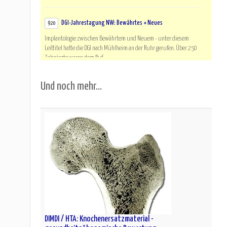
DGI-Jahrestagung NW: Bewährtes + Neues
920
Implantologie zwischen Bewährtem und Neuem - unter diesem
Leittitel hatte die DGI nach Mühlheim an der Ruhr gerufen. Über 250
Zahnärzte waren dem Ruf ...
Und noch mehr...
Computer-Implantologie: Nutzen und Risiken
914
Wie genau ist die computer-unterstützte Implantatchirurgie? Eine
kritische Betrachtung... Die Genauigkeit und klinische Performance
in der Implantatch...
DIMDI / HTA: Knochenersatzmaterial -