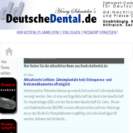
(c) Dr. H. Schneider, Rurstr. 47a, 52441 Linnich -
HIER KOSTENLOS ANMELDEN!
|
EINLOGGEN
|
PASSWORT VERGESSEN?
Naviga
an-/au
Aktuelle Nachrichten
Hier
Hier finden Sie die aktuellsten News aus DeutscheDental.de:
Thema
wählen:
dd-News
Praxisführung
Aktualisierte Leitlinie: Zahnimplantate trotz Osteoporose- und
Krebsmedikamenten oft möglich
Abrechnung
Antiresorptiva-Patienten können grundsätzlich auch mit Zahnimplantaten
Internet+EDV
versorgt werden. Dies ist eine wichtige Botschaft der Deutschen Gesellschaft
Finanzen
für Implantologie (DGI) und der Deutschen Gesellschaft für Zahn-, Mund-
Rechtsfragen
und Kieferheilkunde (DGZMK) in einer aktualisierten Leitlinie. Allerdings
Fortbildung+Uni
muss das Risiko für Komplikationen sorgfältig und individuell geprüft
Komplementäre Med.
werden, betonen die Fachleute.....
Paro+Prophylaxe
Zahnerhaltung
Endodontie