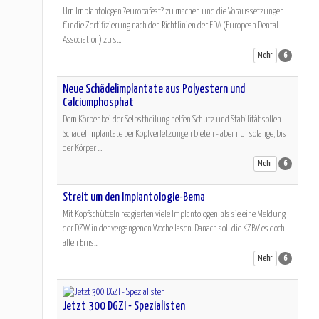
Um Implantologen ?europafest? zu machen und die Voraussetzungen
für die Zertifizierung nach den Richtlinien der EDA (European Dental
Association) zu s...
Mehr
6
Neue Schädelimplantate aus Polyestern und
Calciumphosphat
Dem Körper bei der Selbstheilung helfen Schutz und Stabilität sollen
Schädelimplantate bei Kopfverletzungen bieten - aber nur solange, bis
der Körper ...
Mehr
6
Streit um den Implantologie-Bema
Mit Kopfschütteln reagierten viele Implantologen, als sie eine Meldung
der DZW in der vergangenen Woche lasen. Danach soll die KZBV es doch
allen Erns...
Mehr
6
Jetzt 300 DGZI - Spezialisten