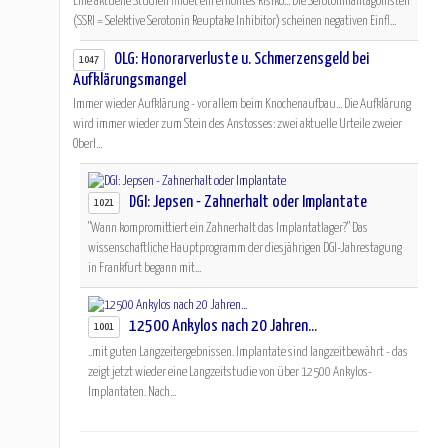
Eine aktuelle Studien findet ein erhöhtes Risiko... Die Serotoninantagonisten
(SSRI = Selektive Serotonin Reuptake Inhibitor) scheinen negativen Einfl...
OLG: Honorarverluste u. Schmerzensgeld bei
1047
Aufklärungsmangel
Immer wieder Aufklärung - vor allem beim Knochenaufbau... Die Aufklärung
wird immer wieder zum Stein des Anstosses: zwei aktuelle Urteile zweier
Oberl...
DGI: Jepsen - Zahnerhalt oder Implantate
1021
"Wann kompromittiert ein Zahnerhalt das Implantatlager?" Das
wissenschaftliche Hauptprogramm der diesjährigen DGI-Jahrestagung
in Frankfurt begann mit...
12500 Ankylos nach 20 Jahren...
1001
..mit guten Langzeitergebnissen. Implantate sind langzeitbewährt - das
zeigt jetzt wieder eine Langzeitstudie von über 12500 Ankylos-
Implantaten. Nach...