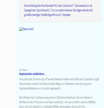
Eine bibliophile Kostbarkeit für den Zahnarzt: "Zahnmedizin im
Spiegel des Sprichworts". Ein wunderschönes Buchgeschenk mit
großformatiger Vielfarbgrafik von E. Stepkes
dd-News
Implantate einkleben...
Forscher der University of Saskatchewan haben mithilfe der Canadian Light
Source den ersten Schritt auf dem Weg zur Kommerzialisierung von
Implantatkleber aus Austern gemacht.
Der Kleber der Süßwasseraustern (Etheria elliptica), die vor allem in
afrikanischen Flüssen und Seen wachsen, ist wasserfest und so effektiv,
dass sie sich damit zu stabilen Riffen verbinden, die auch Fre.....