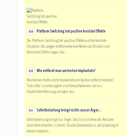
Platform-Switching hat positive krestale Effekte
929
Das Platform-Switching hat positive Effekte auf die krestale
Situation. Das zeigen mittlerweile eine Reihe von Studien und
klinischen Erfahrungen. Auc...
Wie entfernt man am besten Implantate?
926
Wie können frakturierte Implantate am besten entfernt werden?
Trotz aller Zuverlässigkeit sind Komplikationen, die zur
Implantatentfernung zwingen, mö...
Sofortbelastung bringt nichts ausser Ärger...
923
Sofortbelastung bringt nur Ärger.. Das ist so in etwa das Resüme
einer kontrollierten 3-Jahres-Studie (Immediate vs. early loading of
dental implants:...