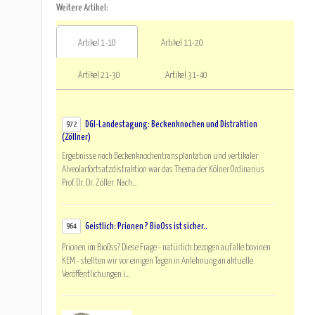
Weitere Artikel:
Artikel 1-10
Artikel 11-20
Artikel 21-30
Artikel 31-40
DGI-Landestagung: Beckenknochen und Distraktion
972
(Zöllner)
Ergebnisse nach Beckenknochentransplantation und vertikaler
Alveolarfortsatzdistraktion war das Thema der Kölner Ordinarius
Prof. Dr. Dr. Zöller. Nach...
Geistlich: Prionen ? BioOss ist sicher..
964
Prionen im BioOss? Diese Frage - natürlich bezogen auf alle bovinen
KEM - stellten wir vor einigen Tagen in Anlehnung an aktuelle
Veröffentlichungen i...