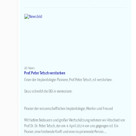
dd-News
Prof. Peter Tetsch verstorben
Einer der Implantologie-Pioniere, Prof. Peter Tetsch, ist verstorben.
Dazu schreibt die DGI in memoriam:
Pionier der wissenschaftlichen Implantologie, Mentor und Freund
Mit tiefem Bedauern und großer Wertschätzung nehmen wir Abschied von
Prof. Dr. Dr. Peter Tetsch, der am 4. April 2024 von uns gegangen ist. Ein
Pionier, eine treibende Kraft und eine inspirierende Persön.....