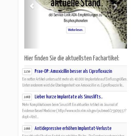
aktuelle Stand
dd-Service-Link: ADA-Empfehlungen zu
Bisphosphonaten
Weiterlesen..
Hier finden Sie die aktuellsten Fachartikel:
Prae-OP: Amoxicillin besser als Ciprofloxazin
1150
Ein netter Artikel untersucht mehr als 40.000 Implantate auf Einflussgrößen.
Unter anderem wird die Überlegenheit von Amoxicillin vs. Ciprofloxazin fe...
Lieber kurze Implantate als Sinuslifts..
1069
Mehr Komplikationen beim Sinuslift Ein aktueller Artikel im Journal of
Evidence Based Medicine ( http://www.ncbi.nlm.nih.gov/pubmed/25909937?
dopt=Abst...
Antidepressive erhöhen Implantat-Verluste
1066