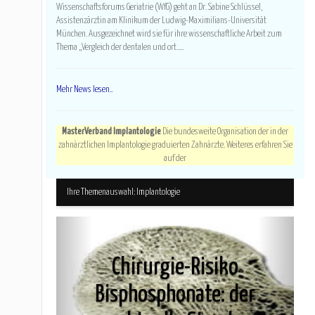
Wissenschaftsforums Geriatrie (WfG) geht an Dr. Sabine Schlüssel,
Assistenzärztin am Klinikum der Ludwig-Maximilians-Universität
München. Ausgezeichnet wird sie für ihre wissenschaftliche Arbeit zum
Thema „Vergleich der dentalen und ort.....
Mehr News lesen..
MasterVerband Implantologie
Die bundesweite Organisation der in der
zahnärztlichen Implantologie graduierten Zahnärzte. Weiteres erfahren Sie
auf der
Ihre Themenauswahl: Implantologie
Chirurgie-Risiko
Bisphosphonate: der